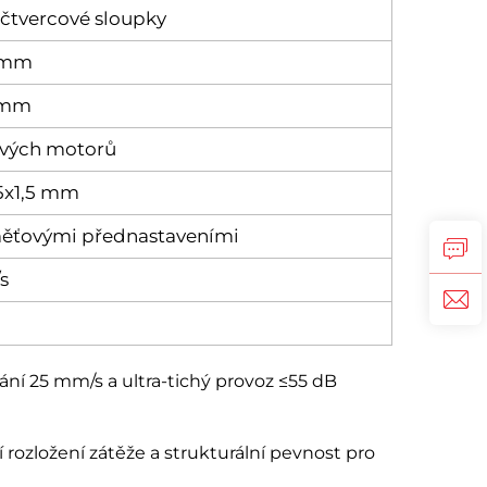
čtvercové sloupky
 mm
 mm
ových motorů
5x1,5 mm
paměťovými přednastaveními
s
ní 25 mm/s a ultra-tichý provoz ≤55 dB
rozložení zátěže a strukturální pevnost pro