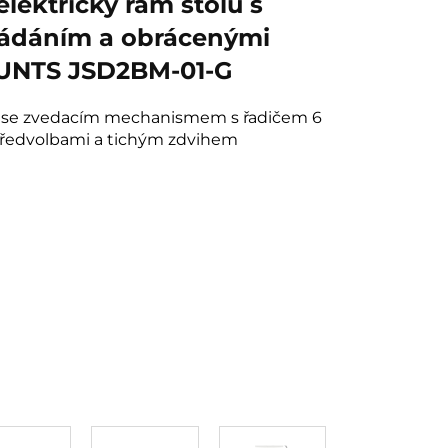
ektrický rám stolu s
ádáním a obrácenými
UNTS JSD2BM-01-G
 se zvedacím mechanismem s řadičem 6
předvolbami a tichým zdvihem