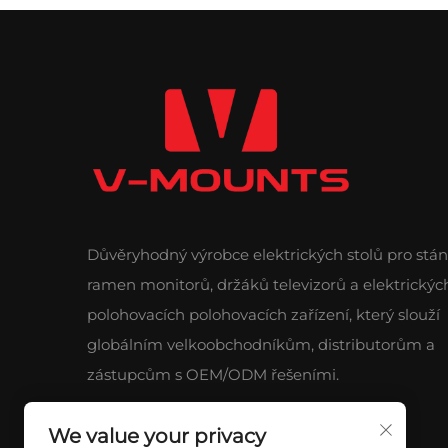
Důvěryhodný výrobce elektrických stolů pro stání
ramen monitorů, držáků televizorů a elektrickýc
polohovacích polohovacích zařízení, který slouží
globálním velkoobchodníkům, distributorům a
zástupcům s OEM/ODM řešeními.
We value your privacy