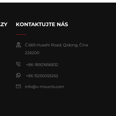
AZY
KONTAKTUJTE NÁS
Č.669 Huashi Road, Qidong, Čína
226200
+86-18921656832
+86 15250055262
info@v-mounts.com