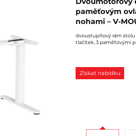
Dvoumotorový el
paměťovým ovl
nohami – V-MO
dvoustupňový rám stolu
tlačítek, 3 paměťovými 
Získat nabídku