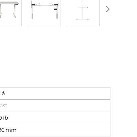
lá
ast
0 lb
496 mm