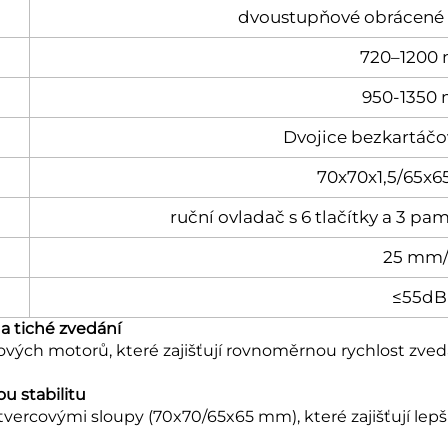
dvoustupňové obrácené 
720–1200
950-1350
Dvojice bezkartáč
70x70x1,5/65x6
ruční ovladač s 6 tlačítky a 3 
25 mm/
≤55dB
a tiché zvedání
ých motorů, které zajišťují rovnoměrnou rychlost zvedá
u stabilitu
covými sloupy (70x70/65x65 mm), které zajišťují lepší 