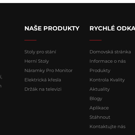
NAŠE PRODUKTY
RYCHLÉ ODK
Stoly pro stání
Domovská stránka
Herní Stoly
Informace o nás
Náramky Pro Monitor
Produkty
,
Elektrická křesla
Kontrola Kvality
h
Držák na televizi
Aktuality
Blogy
Aplikace
Stáhnout
Kontaktujte nás