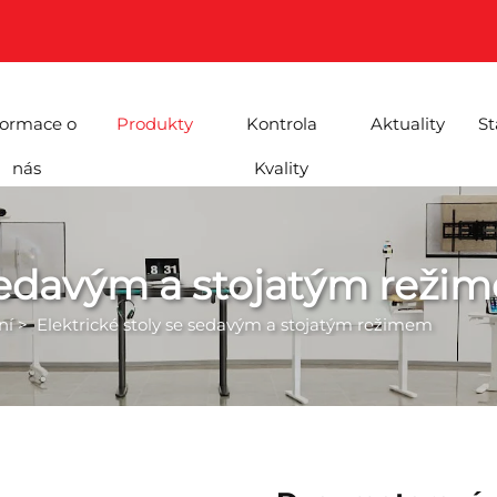
formace o
Produkty
Kontrola
Aktuality
St
nás
Kvality
 sedavým a stojatým reži
ní
>
Elektrické stoly se sedavým a stojatým režimem