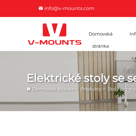
info@v-mounts.com
Domovská
In
stránka
Elektrické stoly se
Domovská stránka
>
Produkty
>
Stoly pro stá