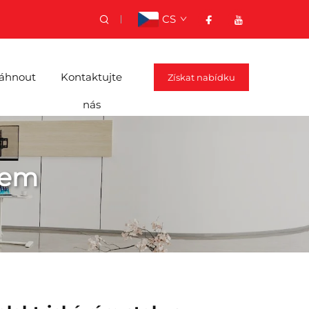
CS
áhnout
Kontaktujte
Získat nabídku
nás
mem