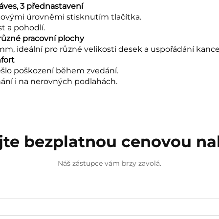
láves, 3 přednastavení
ovými úrovněmi stisknutím tlačítka.
t a pohodlí.
různé pracovní plochy
, ideální pro různé velikosti desek a uspořádání kance
fort
edešlo poškození během zvedání.
ání i na nerovných podlahách.
jte bezplatnou cenovou n
Náš zástupce vám brzy zavolá.