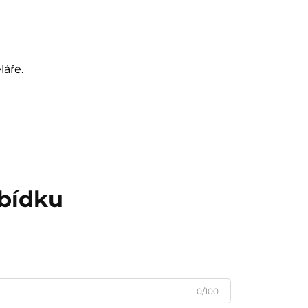
láře.
abídku
0/100