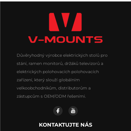
Důvěryhodný výrobce elektrických stolů pro
stání, ramen monitorů, držáků televizorů a
elektrických polohovacích polohovacích
zařízení, který slouží globálním
velkoobchodníkům, distributorům a
zástupcům s OEM/ODM řešeními.
KONTAKTUJTE NÁS