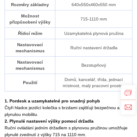
Rozměry základny
640x550x460x550 mm
Možnost
715-1110 mm
přizpůsobení výšky
Řídicí režim
Uzamykatelná plynová pružina
Nastavovací
Ruční nastavení držadla
mechanismus
Nastavovací
Bezstupňový
mechanismus
Domů, kancelář, třída, jednací
Použití
místnost, malý pracovní prostor.
1. Pordesk a uzamykatelné pro snadný pohyb
Čtyři hladce jezdící kolečka s brzdami zajišťují bezpečnou a
plynulou mobilitu.
2. Plynulé nastavení výšky pomocí držadla
Ruční ovládání jedním držadlem s plynovou pružinou umožňuje
plynulé zvednutí z výšky 715 na 1110 mm.