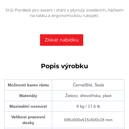
Stůl Pordesk pro sezení i stání s plynulý zvedáním, háčkem
na tašku a ergonomickou rukojetí.
Získat nabídku
Popis výrobku
Možnosti barev rámu
Černá/Bílá, Šedá
Materiály
Železo, dřevotříska, plast
Maximální nosnost
8 kg / 17,6 lb
Velikost pracovní
695x500x615x500x18 mm
desky