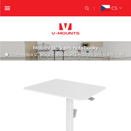
CS
Mobilní stoly pro notebooky
Domovská stránka
>
Produkty
>
Stoly pro stání
>
Mobilní stoly pro notebooky