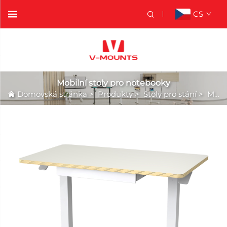
CS
Mobilní stoly pro notebooky
Domovská stránka
>
Produkty
>
Stoly pro stání
>
Mobilní stoly pro notebooky