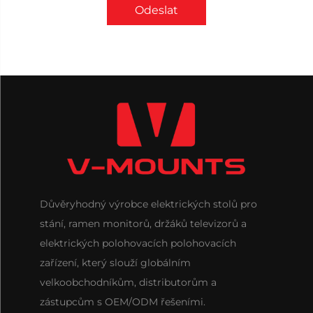
Odeslat
Důvěryhodný výrobce elektrických stolů pro
stání, ramen monitorů, držáků televizorů a
elektrických polohovacích polohovacích
zařízení, který slouží globálním
velkoobchodníkům, distributorům a
zástupcům s OEM/ODM řešeními.