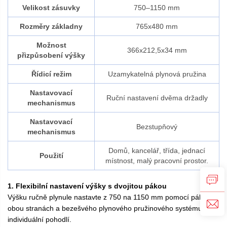
Velikost zásuvky
750–1150 mm
Rozměry základny
765x480 mm
Možnost
366x212,5x34 mm
přizpůsobení výšky
Řídicí režim
Uzamykatelná plynová pružina
Nastavovací
Ruční nastavení dvěma držadly
mechanismus
Nastavovací
Bezstupňový
mechanismus
Domů, kancelář, třída, jednací
Použití
místnost, malý pracovní prostor.
1. Flexibilní nastavení výšky s dvojitou pákou
Výšku ručně plynule nastavte z 750 na 1150 mm pomocí pák na
obou stranách a bezešvého plynového pružinového systému pro
individuální pohodlí.