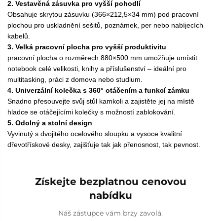
2. Vestavěná zásuvka pro vyšší pohodlí
Obsahuje skrytou zásuvku (366×212,5×34 mm) pod pracovní
plochou pro uskladnění sešitů, poznámek, per nebo nabíjecích
kabelů.
3. Velká pracovní plocha pro vyšší produktivitu
pracovní plocha o rozměrech 880×500 mm umožňuje umístit
notebook celé velikosti, knihy a příslušenství – ideální pro
multitasking, práci z domova nebo studium.
4. Univerzální kolečka s 360° otáčením a funkcí zámku
Snadno přesouvejte svůj stůl kamkoli a zajistěte jej na místě
hladce se otáčejícími kolečky s možností zablokování.
5. Odolný a stolní design
Vyvinutý s dvojitého ocelového sloupku a vysoce kvalitní
dřevotřískové desky, zajišťuje tak jak přenosnost, tak pevnost.
Získejte bezplatnou cenovou
nabídku
Náš zástupce vám brzy zavolá.