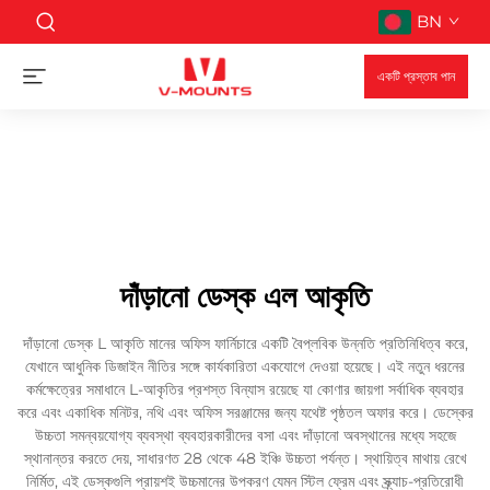
BN
একটি প্রস্তাব পান
দাঁড়ানো ডেস্ক এল আকৃতি
দাঁড়ানো ডেস্ক L আকৃতি মানের অফিস ফার্নিচারে একটি বৈপ্লবিক উন্নতি প্রতিনিধিত্ব করে,
যেখানে আধুনিক ডিজাইন নীতির সঙ্গে কার্যকারিতা একযোগে দেওয়া হয়েছে। এই নতুন ধরনের
কর্মক্ষেত্রের সমাধানে L-আকৃতির প্রশস্ত বিন্যাস রয়েছে যা কোণার জায়গা সর্বাধিক ব্যবহার
করে এবং একাধিক মনিটর, নথি এবং অফিস সরঞ্জামের জন্য যথেষ্ট পৃষ্ঠতল অফার করে। ডেস্কের
উচ্চতা সমন্বয়যোগ্য ব্যবস্থা ব্যবহারকারীদের বসা এবং দাঁড়ানো অবস্থানের মধ্যে সহজে
স্থানান্তর করতে দেয়, সাধারণত 28 থেকে 48 ইঞ্চি উচ্চতা পর্যন্ত। স্থায়িত্ব মাথায় রেখে
নির্মিত, এই ডেস্কগুলি প্রায়শই উচ্চমানের উপকরণ যেমন স্টিল ফ্রেম এবং স্ক্র্যাচ-প্রতিরোধী