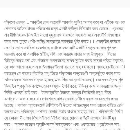
জেএসডি2-01-ডি-2পি
দাঁড়ানো ডেস্ক L আকৃতির বেশ কয়েকটি আকর্ষক সুবিধা অফার করে যা এটিকে ঘর এবং
পেশাদার অফিস উভয় পরিবেশের জন্য একটি দুর্দান্ত বিনিয়োগ করে তোলে। প্রথমত,
এর ইঞ্জিনিয়ারড ডিজাইন ভালো মুদ্রা বজায় রাখতে সহায়তা করে এবং দীর্ঘ সময় ধরে
বসার সঙ্গে যুক্ত পেশী-অস্থি সংক্রান্ত সমস্যার ঝুঁকি কমায়। L-আকৃতির কাঠামো
কোণার স্থান সর্বাধিক ব্যবহার করে থাকে যখন এটি একটি বিস্তৃত কাজের পৃষ্ঠতল
সরবরাহ করে যা একাধিক মনিটর, নথি এবং সরঞ্জাম রাখার জন্য উপযুক্ত। দিনের
বিভিন্ন সময়ে বসা এবং দাঁড়ানো অবস্থানের মধ্যে স্যুইচ করার ক্ষমতা শক্তি বাড়াতে,
ফোকাস ভালো করতে এবং উৎপাদনশীলতা বাড়াতে সাহায্য করে। ব্যবহারকারীদের দাবি
করেছেন যে কাজের নিয়মিত পদ্ধতিতে দাঁড়ানোর অন্তরগুলি অন্তর্ভুক্ত করার সময়
তাদের রক্ত ​​সঞ্চালন উন্নত হয়েছে এবং পিছনের ব্যথা কমেছে। ডেস্কের দ্বৈত-পৃষ্ঠ
ডিজাইন প্রাকৃতিক কর্মক্ষেত্রের সংস্থান তৈরি করে, বিভিন্ন কাজ বা সরঞ্জামের জন্য
নির্দিষ্ট এলাকা তৈরি করে। ইলেকট্রনিক উচ্চতা সমন্বয় সিস্টেমটি মসৃণ, নীরব
অপারেশন অফার করে যার প্রোগ্রামযোগ্য মেমরি সেটিংস দ্রুত সংক্রমণের জন্য
রয়েছে। ক্যাবল ম্যানেজমেন্ট বৈশিষ্ট্যগুলি উচ্চতা সামঞ্জস্যের সময় তারের গুটিতে রোধ
করতে এবং পরিচ্ছন্ন, পেশাদার চেহারা বজায় রাখতে সাহায্য করে। শক্তিশালী নির্মাণ
যে কোনও উচ্চতায় স্থিতিশীলতা নিশ্চিত করে, দোলন বা উল্টে যাওয়ার বিষয়টি দূর
করে। অনেক মডেলে অ্যান্টি-সংঘর্ষ সনাক্তকরণ এবং ওভারলোড প্রোটেকশন সহ