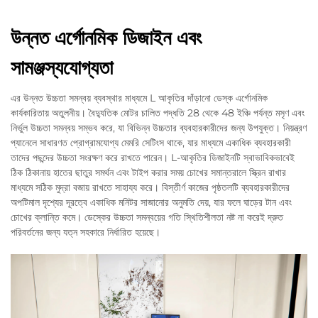
উন্নত এর্গোনমিক ডিজাইন এবং
সামঞ্জস্যযোগ্যতা
এর উন্নত উচ্চতা সমন্বয় ব্যবস্থার মাধ্যমে L আকৃতির দাঁড়ানো ডেস্ক এর্গোনমিক
কার্যকারিতায় অতুলনীয়। বৈদ্যুতিক মোটর চালিত পদ্ধতি 28 থেকে 48 ইঞ্চি পর্যন্ত মসৃণ এবং
নির্ভুল উচ্চতা সমন্বয় সম্ভব করে, যা বিভিন্ন উচ্চতার ব্যবহারকারীদের জন্য উপযুক্ত। নিয়ন্ত্রণ
প্যানেলে সাধারণত প্রোগ্রামযোগ্য মেমরি সেটিংস থাকে, যার মাধ্যমে একাধিক ব্যবহারকারী
তাদের পছন্দের উচ্চতা সংরক্ষণ করে রাখতে পারেন। L-আকৃতির ডিজাইনটি স্বাভাবিকভাবেই
ঠিক ঠিকানায় হাতের ছাতুর সমর্থন এবং টাইপ করার সময় চোখের সমান্তরালে স্ক্রিন রাখার
মাধ্যমে সঠিক মুদ্রা বজায় রাখতে সাহায্য করে। বিস্তীর্ণ কাজের পৃষ্ঠতলটি ব্যবহারকারীদের
অপটিমাল দৃশ্যের দূরত্বে একাধিক মনিটর সাজানোর অনুমতি দেয়, যার ফলে ঘাড়ের টান এবং
চোখের ক্লান্তি কমে। ডেস্কের উচ্চতা সমন্বয়ের গতি স্থিতিশীলতা নষ্ট না করেই দ্রুত
পরিবর্তনের জন্য যত্ন সহকারে নির্ধারিত হয়েছে।