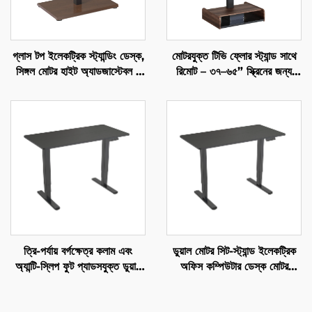
গ্লাস টপ ইলেকট্রিক স্ট্যান্ডিং ডেস্ক,
মোটরযুক্ত টিভি ফ্লোর স্ট্যান্ড সাথে
সিঙ্গল মোটর হাইট অ্যাডজাস্টেবল -
রিমোট – ৩৭–৬৫” স্ক্রিনের জন্য
ভি-মাউন্টস জেএসডি1-01-জি6-ডি
সামন্যযুক্ত টেলিস্কোপিক ইলেকট্রিক
মাউন্ট | V-MOUNTS VM-
TC001
ত্রি-পর্যায় বর্গক্ষেত্র কলাম এবং
ডুয়াল মোটর সিট-স্ট্যান্ড ইলেকট্রিক
অ্যান্টি-স্লিপ ফুট প্যাডসযুক্ত ডুয়াল
অফিস কম্পিউটার ডেস্ক মোটর
মোটর উচ্চতা সমন্বয়যোগ্য ইলেকট্রিক
ওভারহিটিং প্রোটেকশন সহ - ভি-
দাঁড়ানো ডেস্ক - ভি-মাউন্টস
মাউন্টস জেএসডি2-02-ডি-2পি