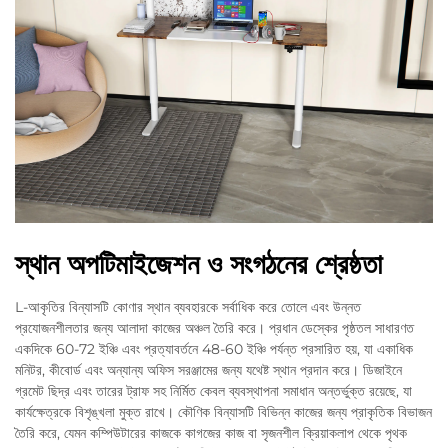
স্থান অপটিমাইজেশন ও সংগঠনের শ্রেষ্ঠতা
L-আকৃতির বিন্যাসটি কোণার স্থান ব্যবহারকে সর্বাধিক করে তোলে এবং উন্নত
প্রযোজনশীলতার জন্য আলাদা কাজের অঞ্চল তৈরি করে। প্রধান ডেস্কের পৃষ্ঠতল সাধারণত
একদিকে 60-72 ইঞ্চি এবং প্রত্যাবর্তনে 48-60 ইঞ্চি পর্যন্ত প্রসারিত হয়, যা একাধিক
মনিটর, কীবোর্ড এবং অন্যান্য অফিস সরঞ্জামের জন্য যথেষ্ট স্থান প্রদান করে। ডিজাইনে
গ্রমেট ছিদ্র এবং তারের ট্রাফ সহ নির্মিত কেবল ব্যবস্থাপনা সমাধান অন্তর্ভুক্ত রয়েছে, যা
কার্যক্ষেত্রকে বিশৃঙ্খলা মুক্ত রাখে। কৌণিক বিন্যাসটি বিভিন্ন কাজের জন্য প্রাকৃতিক বিভাজন
তৈরি করে, যেমন কম্পিউটারের কাজকে কাগজের কাজ বা সৃজনশীল ক্রিয়াকলাপ থেকে পৃথক