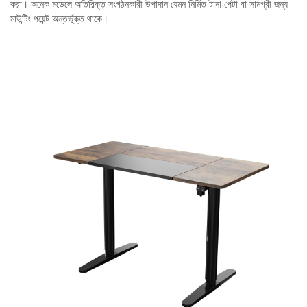
করা। অনেক মডেলে অতিরিক্ত সংগঠনকারী উপাদান যেমন নির্মিত টানা পেটা বা সামগ্রী জন্য
মাউন্টিং পয়েন্ট অন্তর্ভুক্ত থাকে।