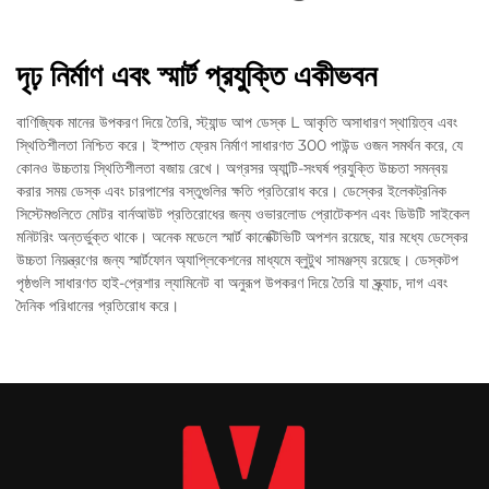
দৃঢ় নির্মাণ এবং স্মার্ট প্রযুক্তি একীভবন
বাণিজ্যিক মানের উপকরণ দিয়ে তৈরি, স্ট্যান্ড আপ ডেস্ক L আকৃতি অসাধারণ স্থায়িত্ব এবং
স্থিতিশীলতা নিশ্চিত করে। ইস্পাত ফ্রেম নির্মাণ সাধারণত 300 পাউন্ড ওজন সমর্থন করে, যে
কোনও উচ্চতায় স্থিতিশীলতা বজায় রেখে। অগ্রসর অ্যান্টি-সংঘর্ষ প্রযুক্তি উচ্চতা সমন্বয়
করার সময় ডেস্ক এবং চারপাশের বস্তুগুলির ক্ষতি প্রতিরোধ করে। ডেস্কের ইলেকট্রনিক
সিস্টেমগুলিতে মোটর বার্নআউট প্রতিরোধের জন্য ওভারলোড প্রোটেকশন এবং ডিউটি সাইকেল
মনিটরিং অন্তর্ভুক্ত থাকে। অনেক মডেলে স্মার্ট কানেক্টিভিটি অপশন রয়েছে, যার মধ্যে ডেস্কের
উচ্চতা নিয়ন্ত্রণের জন্য স্মার্টফোন অ্যাপ্লিকেশনের মাধ্যমে ব্লুটুথ সামঞ্জস্য রয়েছে। ডেস্কটপ
পৃষ্ঠগুলি সাধারণত হাই-প্রেশার ল্যামিনেট বা অনুরূপ উপকরণ দিয়ে তৈরি যা স্ক্র্যাচ, দাগ এবং
দৈনিক পরিধানের প্রতিরোধ করে।